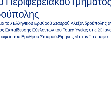
ου ΠεριφερειακούΤμήματος
ρούπολης
ήμα του Ελληνικού Ερυθρού Σταυρού Αλεξανδρούπολης αν
 Εκπαίδευσης Εθελοντών του Τομέα Υγείας στις 20 Ιανο
γραφεία του Ερυθρού Σταυρού,Ειρήνης 41 στον 2ο όροφο.