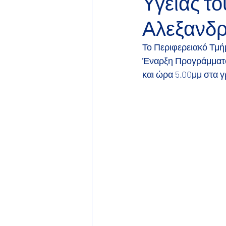
Υγείας τ
Αλεξανδ
Το Περιφερειακό Τμ
Έναρξη Προγράμματος
και ώρα 5.00μμ στα 