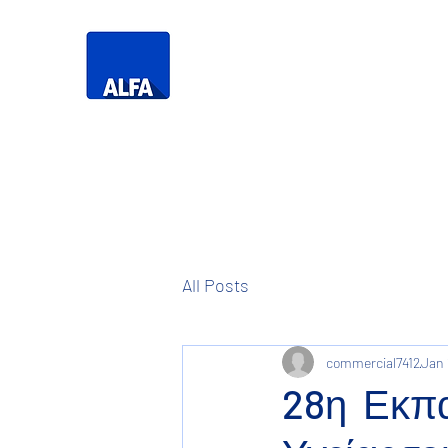
Τηλεό
Η Δική σας
Τηλεόραση
All Posts
commercial7412
Jan 
28η Εκπα