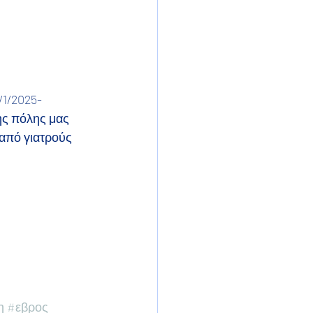
/1/2025-
ης πόλης μας 
 από γιατρούς 
η
#εβρος