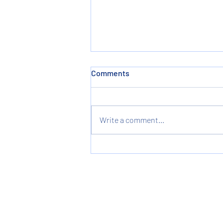
Comments
Write a comment...
Επαναπατρισμός των Οστών
των Ηρώων Χρήστου και
Ελένης Μαρούδη στα Ανω
Πορόϊα