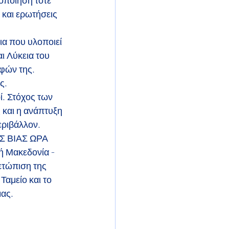
κοποίηση τότε
 και ερωτήσεις 
ια που υλοποιεί 
ι Λύκεια του 
φών της. 
ς.
ί. Στόχος των
και η ανάπτυξη 
εριβάλλον.
 ΒΙΑΣ ΩΡΑ 
ή Μακεδονία - 
ετώπιση της 
αμείο και το 
μας.