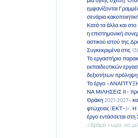
μία υγιής σχέση. Ότα
εμφανίζονται Γραμμές
σενάρια κακοποιητικ
Κατά τα άλλα και στο
η επιστημονική συνε
αστικού ιστού της Δρ
Συγκεκριμένα στις 1
Το εργαστήριο παρακο
εκπαιδευτικών εργασ
δεξιοτήτων πρόληψης
Το έργο «ΑΝΑΠΤΥ
ΝΑ ΜΙΛΗΣΕΙΣ ΙΙ» πρα
Θράκη 2021-2027» κα
φτώχειας (ΕΚΤ+)». Η
έργο εντάσσεται στη
#δράμα
#ωρα_να_μι