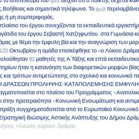
ν το αποτέλεσμα του quiz δείχνει ότι ο παίκτης δέχεται κα
 Βοήθειας και σημαντικά τηλέφωνα. Το quiz περιλαμβάνει
ής ή μη συμπεριφοράς.
 πλαίσιο του έργου συνεχίζονται τα εκπαιδευτικά εργαστήρ
ργάτιδα του έργου Σεβαστή Χατζηφωτίου, στα Γυμνάσια κα
άμας με θέμα την έμφυλη βία και την αναγνώριση των μορ
3&20 Οκτωβρίου η ομάδα επισκέφθηκε το 4ο Λύκειο Δράμα
λούθησαν 82 μαθητές της Α ́Τάξης και επτά εκπαιδευτικο
τηρίων ήταν η κατανόηση των διαφορετικών μορφών βίας 
 και τρόπων αντιμετώπισης στο σχολικό και κοινωνικό π
ΞΗ ΔΡΑΣΕΩΝ ΠΡΟΛΗΨΗΣ-ΚΑΤΑΠΟΛΕΜΗΣΗΣ ΕΜΦΥΛΗΣ
γματοποιείται στο πλαίσιο του Προγράμματος «Ανατολικ
ι στην προτεραιότητα «Κοινωνική Ενσωμάτωση και αντιμ
 πράξη συγχρηματοδοτείται από το Ευρωπαϊκό Κοινωνικό Τ
 Στρατηγική Βιώσιμης Αστικής Ανάπτυξης του Δήμου Δρά
λήσεις
#ένωση_κυριών_δράμας