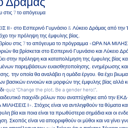
ιο Δράμας
 στις 7 το απόγευμα
Σ ΙΙ» στο Εσπερινό Γυμνάσιο & Λύκειο Δράμας από την
όχο την πρόληψη της έμφυλης βίας.
ρίου στις 7 το απόγευμα το πρόγραμμα «ΩΡΑ ΝΑ ΜΙΛΗΣΕ
ριών θα βρίσκεται στο Εσπερινό Γυμνάσιο και Λύκειο Δρ
ει στην πρόληψη και καταπολέμηση της έμφυλης βίας κα
μένων παρεμβάσεων ευαισθητοποίησης, ενημέρωσης και 
ης, την οποία θα αναλάβει η ομάδα έργου, θα έχει βιωμα
ων βασικών εννοιών και μορφών της έμφυλης βίας αλλά κα
δι-quiz “Change the plot. Be a gender hero!”.
κπαιδευτικό παιχνίδι ρόλων που αναπτύχθηκε από την ΕΚΔ
ΜΙΛΗΣΕΙΣ Ι». Στόχος είναι να αντιληφθούν τα θύματα και 
φυλη βία και ποια είναι τα πρωθύστερα σημάδια και οι ενδε
η. Σκοπός είναι να απορριφθούν οι μύθοι και να γίνει γν