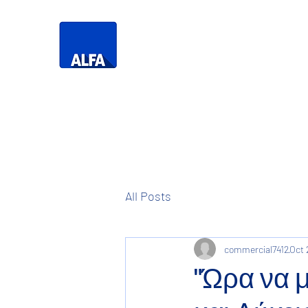
Τηλεό
Η Δική σας
Τηλεόραση
All Posts
commercial7412
Oct 
"Ώρα να μ