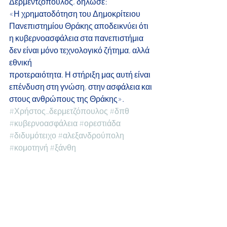
Δερμεντζόπουλος, δήλωσε: 
«Η χρηματοδότηση του Δημοκρίτειου 
Πανεπιστημίου Θράκης αποδεικνύει ότι 
η κυβερνοασφάλεια στα πανεπιστήμια 
δεν είναι μόνο τεχνολογικό ζήτημα, αλλά 
εθνική
προτεραιότητα. Η στήριξη μας αυτή είναι 
επένδυση στη γνώση, στην ασφάλεια και
στους ανθρώπους της Θράκης».
#Χρήστος_δερμετζόπουλος
#δπθ
#κυβερνοασφάλεια
#ορεστιάδα
#διδυμότειχο
#αλεξανδρούπολη
#κομοτηνή
#ξάνθη