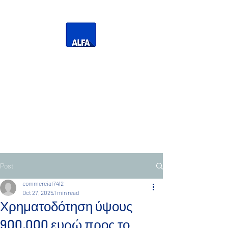
Η Δική σας Τηλεόραση
Τηλεόραση Ανατολικής
Μακεδονίας Θράκης
Post
commercial7412
Oct 27, 2025
1 min read
Χρηματοδότηση ύψους
900.000 ευρώ προς το