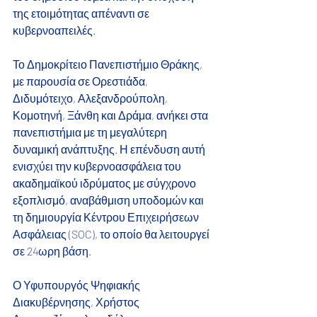
της ετοιμότητας απέναντι σε 
κυβερνοαπειλές.
Το Δημοκρίτειο Πανεπιστήμιο Θράκης, 
με παρουσία σε Ορεστιάδα, 
Διδυμότειχο, Αλεξανδρούπολη, 
Κομοτηνή, Ξάνθη και Δράμα, ανήκει στα 
πανεπιστήμια με τη μεγαλύτερη 
δυναμική ανάπτυξης. Η επένδυση αυτή 
ενισχύει την κυβερνοασφάλεια του 
ακαδημαϊκού ιδρύματος με σύγχρονο 
εξοπλισμό, αναβάθμιση υποδομών και 
τη δημιουργία Κέντρου Επιχειρήσεων 
Ασφάλειας (SOC), το οποίο θα λειτουργεί 
σε 24ωρη βάση.
Ο Υφυπουργός Ψηφιακής 
Διακυβέρνησης, Χρήστος 