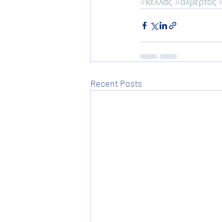
#κελλας
#αλβερτος
Recent Posts