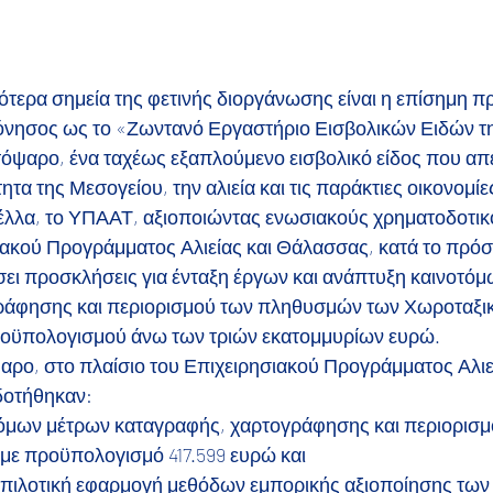
ότερα σημεία της φετινής διοργάνωσης είναι η επίσημη π
όνησος ως το «Ζωντανό Εργαστήριο Εισβολικών Ειδών τη
τόψαρο, ένα ταχέως εξαπλούμενο εισβολικό είδος που απει
ητα της Μεσογείου, την αλιεία και τις παράκτιες οικονομίε
έλλα, το ΥΠΑΑΤ, αξιοποιώντας ενωσιακούς χρηματοδοτικ
ακού Προγράμματος Αλιείας και Θάλασσας, κατά το πρόσ
σει προσκλήσεις για ένταξη έργων και ανάπτυξη καινοτόμ
ράφησης και περιορισμού των πληθυσμών των Χωροταξι
ροϋπολογισμού άνω των τριών εκατομμυρίων ευρώ.
ψαρο, στο πλαίσιο του Επιχειρησιακού Προγράμματος Αλιεί
δοτήθηκαν:
όμων μέτρων καταγραφής, χαρτογράφησης και περιορισμο
 με προϋπολογισμό 417.599 ευρώ και
η πιλοτική εφαρμογή μεθόδων εμπορικής αξιοποίησης των