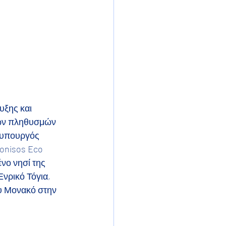
υξης και 
των πληθυσμών 
φυπουργός 
onisos Eco 
νο νησί της 
νρικό Τόγια, 
υ Μονακό στην 