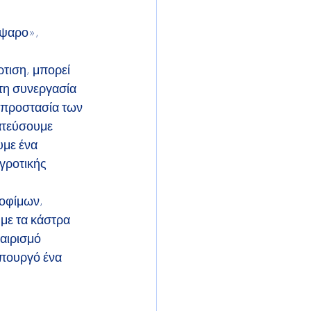
όψαρο», 
τιση, μπορεί 
τη συνεργασία 
 προστασία των 
ατεύσουμε 
με ένα  
γροτικής 
οφίμων, 
με τα κάστρα 
αιρισμό 
πουργό ένα 