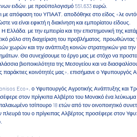
νων ειδών, με προϋπολογισμό 551.633 ευρώ.
ότι με απόφαση του ΥΠΑΑΤ, αποδόθηκε στο είδος «λε οντ
στε να είναι εφικτή η διακίνηση και εμπορίατου είδους.
Η Ελλάδα, με την εμπειρία και την επιστημονική της κατάρ
ετικό ρόλο στη διαχείριση του προβλήματος, προωθώντας 
κών χωρών και την ανάπτυξη κοινών στρατηγικών για την
μάτων. Θα συνεχίσουμε το έργο μας με στόχο να προστ
λάσσια βιοποικιλότητα της Μεσογείου και να διασφαλίσου
ις παράκτιες κοινότητές μας», επισήμανε ο Υφυπουργός Α
afonisos Eco», ο Υφυπουργός Αγροτικής Ανάπτυξης και Τρ
έφερε στον πρίγκιπα Αλβέρτο του Μονακό ένα λεύκωμα 
παλαιωμένο τσίπουρο 18 ετών από τον οινοποιητικό συνετ
ν πλευρά του ο πρίγκιπας Αλβέρτος προσέφερε στον Υφυ
.