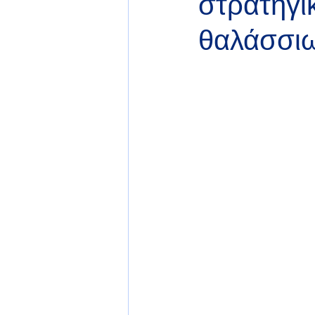
στρατηγι
θαλάσσι