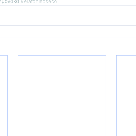
#μονακό
#elafonisoseco