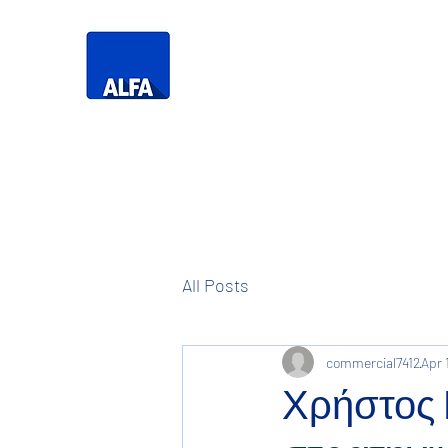
Τηλεό
Η Δική σας
Τηλεόραση
All Posts
commercial7412
Apr 
Χρήστος 