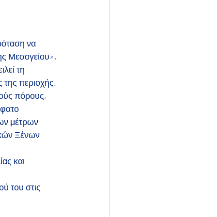
ρόταση να 
ς Μεσογείου», 
λεί τη 
ς της περιοχής.
ούς πόρους, 
φατο 
ων μέτρων 
κών Ξένων 
ας και 
ύ του στις 
 