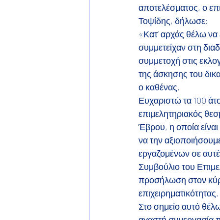
αποτελέσματος, ο επ
Τοψίδης, δήλωσε:
«Κατ’ αρχάς θέλω να
συμμετείχαν στη διαδ
συμμετοχή στις εκλο
της άσκησης του δικ
ο καθένας.
Ευχαριστώ τα 100 άτ
επιμελητηριακός θεσ
Έβρου, η οποία είναι 
να την αξιοποιήσουμ
εργαζομένων σε αυτές
Συμβούλιο του Επιμε
προσήλωση στον κύριο
επιχειρηματικότητας.
Στο σημείο αυτό θέλω
αγαστή συνεργασία πο