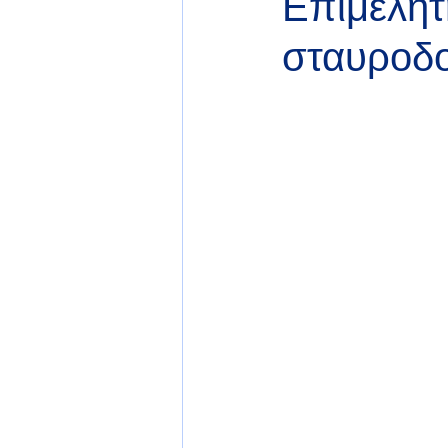
Επιμελητ
σταυροδ