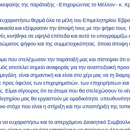
ικεφαλής της παράταξης «Επιχειρώντας το Μέλλον» κ. Χ
 ευχαριστήσω θερμά όλα τα μέλη του Επιμελητηρίου Έβρο
ικασία και εξέφρασαν την άποψή τους με την ψήφο τους. Ε
γές κινήθηκε σε υψηλά επίπεδα και αυτό το υπογραμμίζω
αιώματος ψήφου και της συμμετοχικότητας, όποια άποψη κ
ομα που στελέχωσαν την παράταξή μας και πίστεψαν ότι ο
μός αποτελεί σημείο αναφοράς για την αναπτυξιακή προοπ
μεγάλη, είναι σημαντική και είναι στο χέρι μας να τη διαμ
ε προς όφελος των επιχειρηματιών, των επιχειρήσεων και
. Είμαι σίγουρος ότι τα άτομα που θα στελεχώσουν το νέο
λητηρίου μας θα εργαστούν με ομαδικότητα, υπευθυνότητα
 στόχο που είναι η στήριξη και την υποστήριξη της τοπι
 να ευχαριστήσω και το απερχόμενο Διοικητικό Συμβούλιο
υ είχαμε και για όσα καταφέραμε να πετύχουμε όλα αυτά 