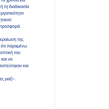
ή τη διαδικασία 
εργατικότητα
ητικού 
ν προσφορά.
περαίωση της 
 ότι παραμένω 
οπτική του 
 και να
ιστεύτηκαν και 
ες μαζί».