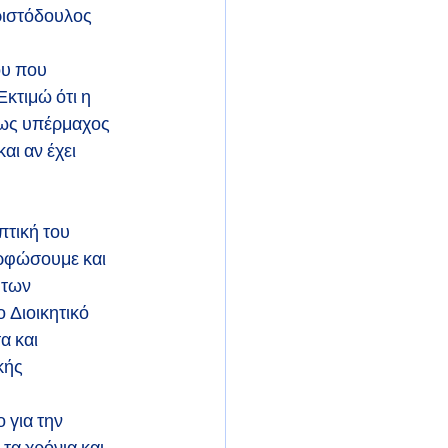
ριστόδουλος 
υ που 
κτιμώ ότι η 
 ως υπέρμαχος 
αι αν έχει
 
τική του 
ορφώσουμε και 
 των 
 Διοικητικό
 και 
κής 
 για την 
τα χρόνια και 