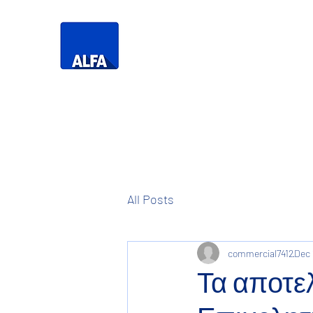
Τηλεό
Η Δική σας
Τηλεόραση
All Posts
commercial7412
Dec 
Τα αποτε