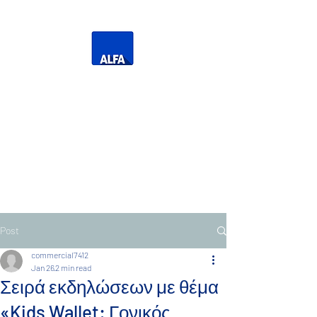
Η Δική σας Τηλεόραση
Τηλεόραση Ανατολικής
Μακεδονίας Θράκης
Post
commercial7412
Jan 26
2 min read
Σειρά εκδηλώσεων με θέμα
«Kids Wallet: Γονικός