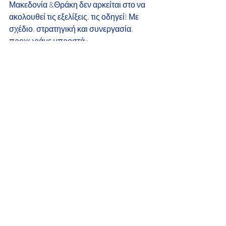
Μακεδονία &Θράκη δεν αρκείται στο να 
ακολουθεί τις εξελίξεις, τις οδηγεί! Με 
σχέδιο, στρατηγική και συνεργασία, 
προχωράμε μπροστά».
#eastmacedoniathraceforumIII
#axd
#αλεξανδρουπολη
#παμθ
#αμθ
#χριστοδουλοςτοψιδης
#θράκη
#βαλκάνια
#lng
#νατο
#λιμάνια
#αγροτικήανάπτυξη
#μεταφορές