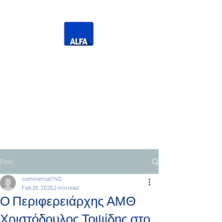
Η Δική σας Τηλεόραση
Τηλεόραση Ανατολικής
Μακεδονίας Θράκης
Post
commercial7412
Feb 26, 2025
2 min read
Ο Περιφερειάρχης ΑΜΘ
Χριστόδουλος Τοψίδης στο