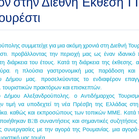
ον στην Διεθνή Έκθεση T
ουρέστι
πολης συμμετείχε για μια ακόμη χρονιά στη Διεθνή Τουρ
τι, προβάλλοντας την περιοχή μας ως έναν ιδανικό π
τη διάρκεια του έτους. Κατά τη διάρκεια της έκθεσης, α
ούρα, η πλούσια γαστρονομική μας παράδοση και τ
υ Δήμου μας, προσελκύοντας το ενδιαφέρον επαγγ
, τουριστικών πρακτόρων και επισκεπτών.
υ Δήμου Αλεξανδρούπολης, ο Αντιδήμαρχος Τουρισμο
την τιμή να υποδεχτεί τη νέα Πρέσβη της Ελλάδας στη
ίκα, καθώς και εκπροσώπους των τοπικών ΜΜΕ. Κατά τη
ποιήθηκαν Β2Β συναντήσεις και σημαντικές συζητήσεις 
ς συνεργασίες με την αγορά της Ρουμανίας, μια αγορά-
υριστικό μας τομέα.