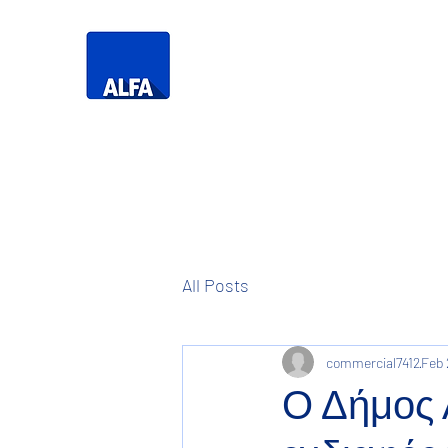
Τηλεό
Η Δική σας
Τηλεόραση
All Posts
commercial7412
Feb 
Ο Δήμος 