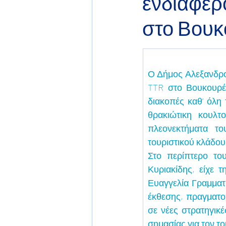
ενδιαφέρ
στο Βουκ
Ο Δήμος Αλεξανδρού
TTR στο Βουκουρέσ
διακοπές καθ’ όλη 
θρακιώτικη κουλτ
πλεονεκτήματα το
τουριστικού κλάδου
Στο περίπτερο το
Κυριακίδης, είχε 
Ευαγγελία Γραμματ
έκθεσης, πραγματο
σε νέες στρατηγικέ
σημασίας για τον το