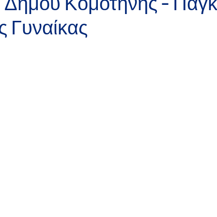
 Δήμου Κομοτηνής - Παγ
ς Γυναίκας