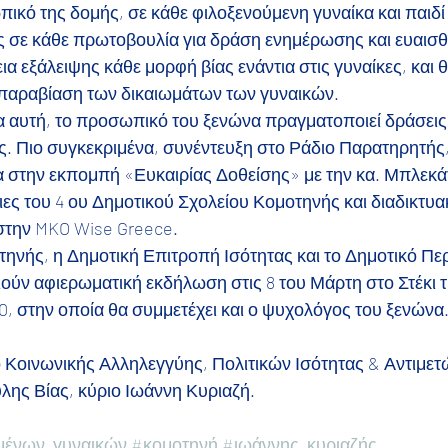
ικό της δομής, σε κάθε φιλοξενούμενη γυναίκα και παιδί 
ς σε κάθε πρωτοβουλία για δράση ενημέρωσης και ευαισ
 εξάλειψης κάθε μορφή βίας ενάντια στις γυναίκες, και θ
ε παραβίαση των δικαιωμάτων των γυναικών. 
 αυτή, το προσωπικό του ξενώνα πραγματοποιεί δράσει
ς. Πιο συγκεκριμένα, συνέντευξη στο Ράδιο Παρατηρητής,
να στην εκπομπή «Ευκαιρίας Δοθείσης» με την κα. Μπλεκά
ες του 4 ου Δημοτικού Σχολείου Κομοτηνής και διαδικτυα
την MKO Wise Greece. 
ηνής, η Δημοτική Επιτροπή Ισότητας και το Δημοτικό Πε
ύν αφιερωματική εκδήλωση στις 8 του Μάρτη στο Στέκι τη
0, στην οποία θα συμμετέχει και ο ψυχολόγος του ξενώνα
 Κοινωνικής Αλληλεγγύης, Πολιτικών Ισότητας & Αντιμετ
λης Βίας, κύριο Ιωάννη Κυριαζή.
μένων_γυναικών
#κομοτηνή
#ιωάννης_κυριαζής