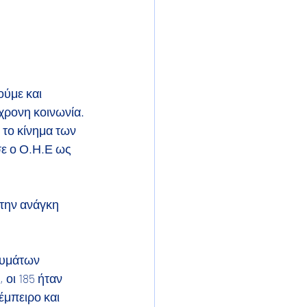
ούμε και
χρονη κοινωνία.
 το κίνημα των
σε ο Ο.Η.Ε ως
 την ανάγκη
θυμάτων
 οι 185 ήταν
 έμπειρο και