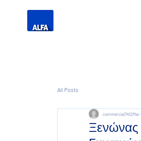
Τηλεό
Η Δική σας
Τηλεόραση
All Posts
commercial7412
Mar 
Ξενώνας 