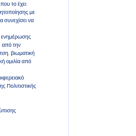
που το έχει
θητοποίησης με
α συνεχίσει να
ς ενημέρωσης 
 από την 
τση, βιωματική 
κή ομιλία από 
ριφερειακό 
ς Πολιτιστικής 
.
ώπισης 