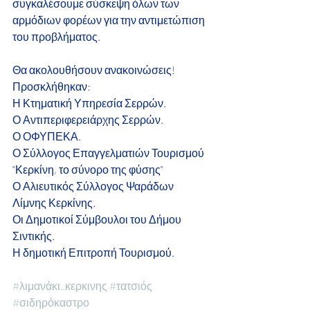
συγκαλέσουμε σύσκεψη όλων των 
αρμόδιων φορέων για την αντιμετώπιση 
του προβλήματος.
Θα ακολουθήσουν ανακοινώσεις!
Προσκλήθηκαν:
Η Κτηματική Υπηρεσία Σερρών.
Ο Αντιπεριφερειάρχης Σερρών.
Ο ΟΦΥΠΕΚΑ.
Ο Σύλλογος Επαγγελματιών Τουρισμού 
"Κερκίνη, το σύνορο της φύσης"
Ο Αλιευτικός Σύλλογος Ψαράδων 
Λίμνης Κερκίνης.
Οι Δημοτικοί Σύμβουλοι του Δήμου 
Σιντικής.
Η δημοτική Επιτροπή Τουρισμού.
#λιμανάκι_κερκινης
#τατσιός
#σιδηρόκαστρο