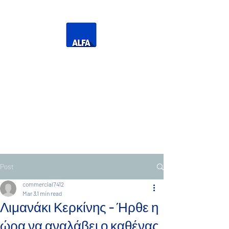
Η Δική σας Τηλεόραση
Τηλεόραση Ανατολικής
Μακεδονίας Θράκης
Post
commercial7412
Mar 3
1 min read
Λιμανάκι Κερκίνης - Ήρθε η
ώρα να αναλάβει ο καθένας