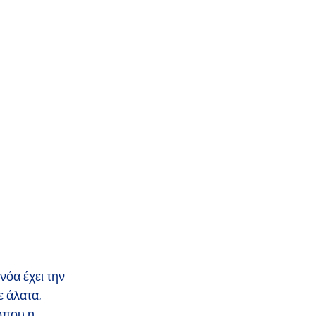
όα έχει την 
 άλατα, 
όπου η 