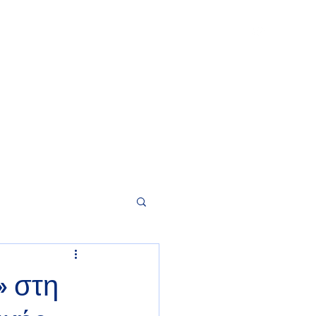
κης
Home
Video Player
News
Contact
Data
» στη