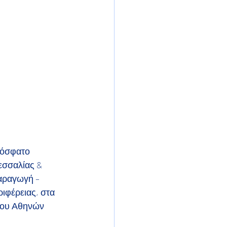
ρόσφατο 
εσσαλίας &
αραγωγή – 
ριφέρειας, στα
ίου Αθηνών 