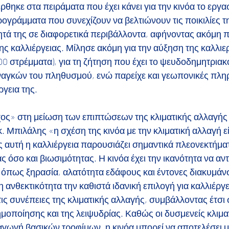
θηκε στα πειράματα που έχει κάνει για την κινόα το εργα
ρογράμματα που συνεχίζουν να βελτιώνουν τις ποικιλίες τ
τά της σε διαφορετικά περιβάλλοντα, αφήνοντας ακόμη 
ης καλλιέργειας. Μίλησε ακόμη για την αύξηση της καλλι
0 στρέμματα), για τη ζήτηση που έχει το ψευδοδημητριακ
αγκών του πληθυσμού, ενώ παρείχε και γεωπονικές πλη
ργεια της.
ος» στη μείωση των επιπτώσεων της κλιματικής αλλαγής
 Μπιλάλης «η σχέση της κινόα με την κλιματική αλλαγή εί
 αυτή η καλλιέργεια παρουσιάζει σημαντικά πλεονεκτήμα
 όσο και βιωσιμότητας. Η κινόα έχει την ικανότητα να αντ
 όπως ξηρασία, αλατότητα εδάφους και έντονες διακυμάνσ
 ανθεκτικότητα την καθιστά ιδανική επιλογή για καλλιέργε
ις συνέπειες της κλιματικής αλλαγής, συμβάλλοντας έτσι
μοποίησης και της λειψυδρίας. Καθώς οι δυσμενείς κλιμα
γωγή βασικών τροφίμων, η κινόα μπορεί να αποτελέσει μ