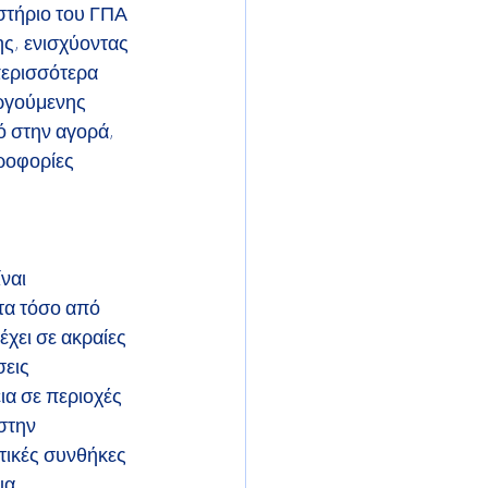
στήριο του ΓΠΑ 
ης, ενισχύοντας 
περισσότερα 
εργούμενης 
ό στην αγορά, 
ροφορίες 
ναι 
τα τόσο από
έχει σε ακραίες 
εις 
ια σε περιοχές 
 στην
τικές συνθήκες 
ια