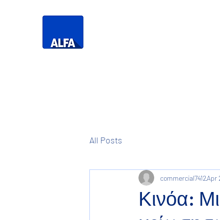
Τηλεό
Η Δική σας
Τηλεόραση
All Posts
commercial7412
Apr 
Κινόα: Μ