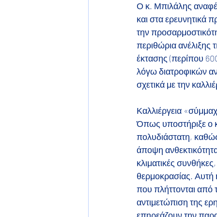
Ο κ. Μπιλάλης αναφέρ
και στα ερευνητικά π
την προσαρμοστικότη
περιθώρια ανέλιξης τ
έκτασης (περίπου 600
λόγω διατροφικών αν
σχετικά με την καλλιέ
Καλλιέργεια «σύμμαχ
Όπως υποστήριξε ο κ.
πολυδιάστατη, καθώς
άποψη ανθεκτικότητας
κλιματικές συνθήκες,
θερμοκρασίας. Αυτή η
που πλήττονται από τ
αντιμετώπιση της ερη
επηρεάζουν την παρα