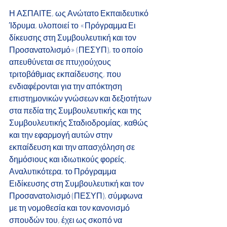
Η ΑΣΠΑΙΤΕ, ως Ανώτατο Εκπαιδευτικό 
Ίδρυμα, υλοποιεί το «Πρόγραμμα Ει 
δίκευσης στη Συμβουλευτική και τον 
Προσανατολισμό» (ΠΕΣΥΠ), το οποίο 
απευθύνεται σε πτυχιούχους 
τριτοβάθμιας εκπαίδευσης, που 
ενδιαφέρονται για την απόκτηση 
επιστημονικών γνώσεων και δεξιοτήτων 
στα πεδία της Συμβουλευτικής και της 
Συμβουλευτικής Σταδιοδρομίας, καθώς 
και την εφαρμογή αυτών στην 
εκπαίδευση και την απασχόληση σε 
δημόσιους και ιδιωτικούς φορείς.
Αναλυτικότερα, το Πρόγραμμα 
Ειδίκευσης στη Συμβουλευτική και τον 
Προσανατολισμό (ΠΕΣΥΠ), σύμφωνα 
με τη νομοθεσία και τον κανονισμό 
σπουδών του, έχει ως σκοπό να 