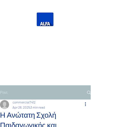
Η Δική σας Τηλεόραση
Τηλεόραση Ανατολικής
Μακεδονίας Θράκης
Post
commercial7412
Apr 28, 2025
3 min read
Η Ανώτατη Σχολή
Παιδαγωγικής και