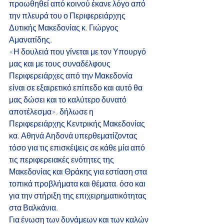
προωθηθεί από κοινού έκανε λόγο από 
την πλευρά του ο Περιφερειάρχης 
Δυτικής Μακεδονίας κ. Γιώργος 
Αμανατίδης.
«Η δουλειά που γίνεται με τον Υπουργό 
μας και με τους συναδέλφους 
Περιφερειάρχες από την Μακεδονία 
είναι σε εξαιρετικό επίπεδο και αυτό θα 
μας δώσει και το καλύτερο δυνατό 
αποτέλεσμα», δήλωσε η 
Περιφερειάρχης Κεντρικής Μακεδονίας 
κα. Αθηνά Αηδονά υπερθεματίζοντας 
τόσο για τις επισκέψεις σε κάθε μία από 
τις περιφερειακές ενότητες της 
Μακεδονίας και Θράκης για εστίαση στα 
τοπικά προβλήματα και θέματα, όσο και 
για την στήριξη της επιχειρηματικότητας 
στα Βαλκάνια.
Για ένωση των δυνάμεων και των καλών 