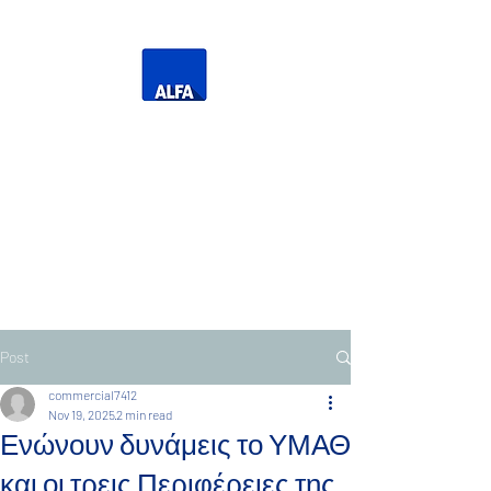
Η Δική σας Τηλεόραση
Τηλεόραση Ανατολικής
Μακεδονίας Θράκης
Post
commercial7412
Nov 19, 2025
2 min read
Ενώνουν δυνάμεις το ΥΜΑΘ
και οι τρεις Περιφέρειες της