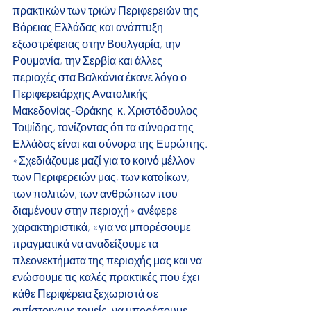
πρακτικών των τριών Περιφερειών της 
Βόρειας Ελλάδας και ανάπτυξη 
εξωστρέφειας στην Βουλγαρία, την 
Ρουμανία, την Σερβία και άλλες 
περιοχές στα Βαλκάνια έκανε λόγο ο 
Περιφερειάρχης Ανατολικής 
Μακεδονίας-Θράκης  κ. Χριστόδουλος 
Τοψίδης, τονίζοντας ότι τα σύνορα της 
Ελλάδας είναι και σύνορα της Ευρώπης. 
«Σχεδιάζουμε μαζί για το κοινό μέλλον 
των Περιφερειών μας, των κατοίκων, 
των πολιτών, των ανθρώπων που 
διαμένουν στην περιοχή» ανέφερε 
χαρακτηριστικά, «για να μπορέσουμε 
πραγματικά να αναδείξουμε τα 
πλεονεκτήματα της περιοχής μας και να 
ενώσουμε τις καλές πρακτικές που έχει 
κάθε Περιφέρεια ξεχωριστά σε 
αντίστοιχους τομείς, να μπορέσουμε 