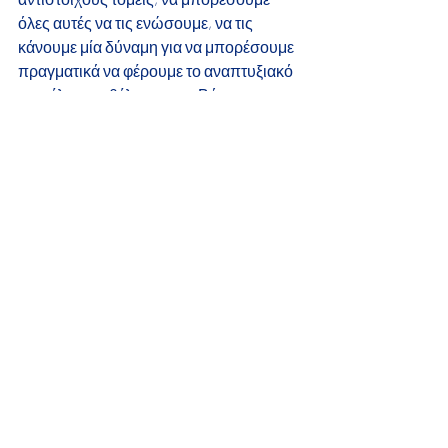
όλες αυτές να τις ενώσουμε, να τις 
κάνουμε μία δύναμη για να μπορέσουμε 
πραγματικά να φέρουμε το αναπτυξιακό 
μοντέλο που θέλουμε στη Βόρεια 
Ελλάδα, κάτι που τα τελευταία χρόνια 
δεν έχει
γίνει ποτέ τόσο συντονισμένα».
Αύριο, Τετάρτη 19 Νοεμβρίου, θα 
πραγματοποιηθεί αντίστοιχη σύσκεψη 
του ΥΜΑΘ με τους Πρυτάνεις των πέντε 
Πανεπιστημίων της Μακεδονίας και της 
Θράκης.,
#υμαθ
#γκιουλεκας
#τοψίδης