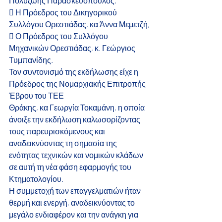
Πολυζώης Παρασκευόπουλος,
 Η Πρόεδρος του Δικηγορικού 
Συλλόγου Ορεστιάδας, κα Άννα Μεμετζή,
 Ο Πρόεδρος του Συλλόγου 
Μηχανικών Ορεστιάδας, κ. Γεώργιος 
Τυμπανίδης.
Τον συντονισμό της εκδήλωσης είχε η 
Πρόεδρος της Νομαρχιακής Επιτροπής 
Έβρου του ΤΕΕ
Θράκης, κα Γεωργία Τοκαμάνη, η οποία 
άνοιξε την εκδήλωση καλωσορίζοντας 
τους παρευρισκόμενους και 
αναδεικνύοντας τη σημασία της 
ενότητας τεχνικών και νομικών κλάδων 
σε αυτή τη νέα φάση εφαρμογής του 
Κτηματολογίου.
Η συμμετοχή των επαγγελματιών ήταν 
θερμή και ενεργή, αναδεικνύοντας το 
μεγάλο ενδιαφέρον και την ανάγκη για 