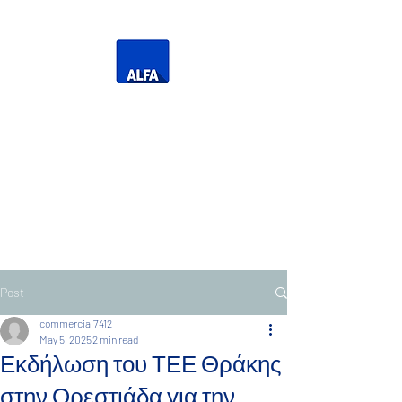
Η Δική σας Τηλεόραση
Τηλεόραση Ανατολικής
Μακεδονίας Θράκης
Post
commercial7412
May 5, 2025
2 min read
Εκδήλωση του ΤΕΕ Θράκης
στην Ορεστιάδα για την