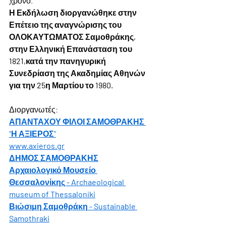
χρόνο.
Η Εκδήλωση διοργανώθηκε στην 
Επέτειο της αναγνώρισης του 
ΟΛΟΚΑΥΤΩΜΑΤΟΣ Σαμοθράκης, 
στην Ελληνική Επανάσταση του 
1821,κατά την πανηγυρική 
Συνεδρίαση της Ακαδημίας Αθηνών 
για την 25η Μαρτίου το 1980.
Διοργανωτές:
ΑΠΑΝΤΑΧΟΥ ΦΙΛΟΙ ΣΑΜΟΘΡΑΚΗΣ 
"Η ΑΞΙΕΡΟΣ"
www.axieros.gr
ΔΗΜΟΣ ΣΑΜΟΘΡΑΚΗΣ
Αρχαιολογικό Μουσείο 
Θεσσαλονίκης - Archaeological 
museum of Thessaloniki
Βιώσιμη Σαμοθράκη - Sustainable 
Samothraki