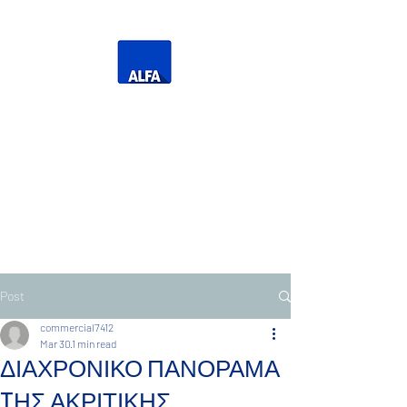
Η Δική σας Τηλεόραση
Τηλεόραση Ανατολικής
Μακεδονίας Θράκης
Post
commercial7412
Mar 30
1 min read
ΔΙΑΧΡΟΝΙΚΟ ΠΑΝΟΡΑΜΑ
TΗΣ ΑΚΡΙΤΙΚΗΣ