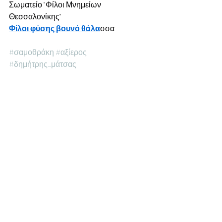
Σωματείο "Φίλοι Μνημείων 
Θεσσαλονίκης"
Φίλοι φύσης βουνό θάλα
σσα
#σαμοθράκη
#αξίερος
#δημήτρης_μάτσας