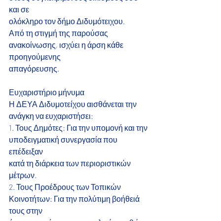
και σε
ολόκληρο τον δήμο Διδυμότειχου.
Από τη στιγμή της παρούσας 
ανακοίνωσης, ισχύει η άρση κάθε 
προηγούμενης
απαγόρευσης.
Ευχαριστήριο μήνυμα
Η ΔΕΥΑ Διδυμοτείχου αισθάνεται την 
ανάγκη να ευχαριστήσει:
1. Τους Δημότες: Για την υπομονή και την 
υποδειγματική συνεργασία που 
επέδειξαν
κατά τη διάρκεια των περιοριστικών 
μέτρων.
2. Τους Προέδρους των Τοπικών 
Κοινοτήτων: Για την πολύτιμη βοήθειά 
τους στην