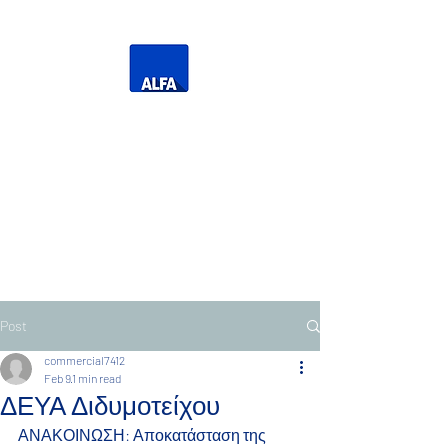
Η Δική σας Τηλεόραση
Τηλεόραση Ανατολικής
Μακεδονίας Θράκης
Post
commercial7412
Feb 9
1 min read
ΔΕΥΑ Διδυμοτείχου
ΑΝΑΚΟΙΝΩΣΗ: Αποκατάσταση της 