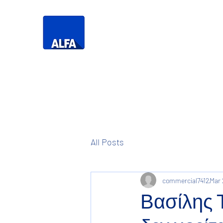
Τηλεό
Η Δική σας
Τηλεόραση
All Posts
commercial7412
Mar 
Βασίλης 