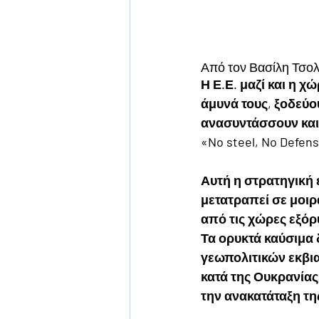
Από τον Βασίλη Τσολ
Η Ε.Ε. μαζί και η χ
άμυνά τους, ξοδεύο
ανασυντάσσουν και 
«No steel, No Defens
Αυτή η στρατηγική 
μετατραπεί σε μοιρ
από τις χώρες εξόρ
Τα ορυκτά καύσιμα 
γεωπολιτικών εκβι
κατά της Ουκρανίας
την ανακατάταξη τη