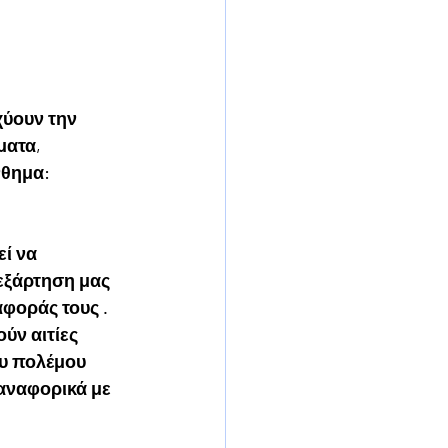
χύουν την 
ατα, 
θημα: 
ί να 
εξάρτηση μας 
φοράς τους .
ύν αιτίες 
υ πολέμου 
 αναφορικά με 