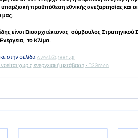
 υπαρξιακή προϋπόθεση εθνικής ανεξαρτησίας και οι
 μας.
δης είναι Βιοαρχιτέκτονας, σύμβουλος Στρατηγικού Σ
Ενέργεια,  το Κλίμα.
κε στην σελίδα 
www.b2green.gr
νοείται χωρίς ενεργειακή μετάβαση • B2Green