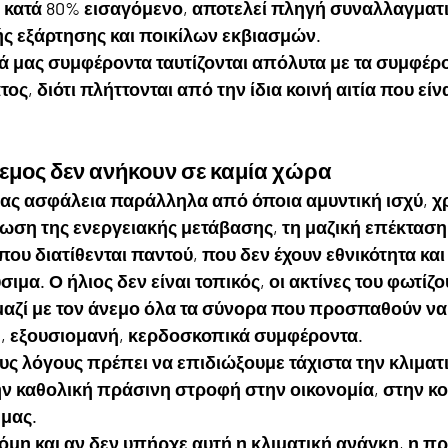
 κατά 80% εισαγόμενο, αποτελεί πληγή συναλλαγματι
ής εξάρτησης και ποικίλων εκβιασμών.
κά μας συμφέροντα ταυτίζονται απόλυτα με τα συμφέρο
τος, διότι πλήττονται από την ίδια κοινή αιτία που είν
νεμος δεν ανήκουν σε καμία χώρα
ας ασφάλεια παράλληλα από όποια αμυντική ισχύ, χρ
ωση της ενεργειακής μετάβασης, τη μαζική επέκταση
 που διατίθενται παντού, που δεν έχουν εθνικότητα και
ιμα. Ο ήλιος δεν είναι τοπικός, οι ακτίνες του φωτίζ
μαζί με τον άνεμο όλα τα σύνορα που προσπαθούν να
ή, εξουσιομανή, κερδοσκοπικά συμφέροντα.
ους λόγους πρέπει να επιδιώξουμε τάχιστα την κλιματι
ην καθολική πράσινη στροφή στην οικονομία, στην κο
μας.
κόμη και αν δεν υπήρχε αυτή η κλιματική ανάγκη, η π