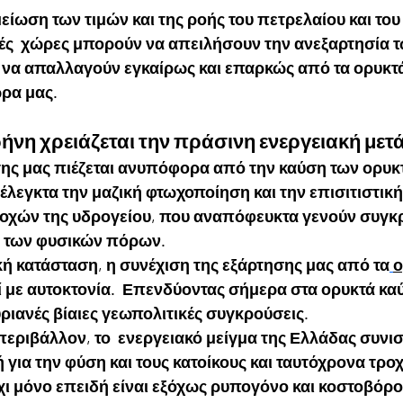
είωση των τιμών και της ροής του πετρελαίου και του
κές  χώρες μπορούν να απειλήσουν την ανεξαρτησία 
 να απαλλαγούν εγκαίρως και επαρκώς από τα ορυκτά
ώρα μας.
ήνη χρειάζεται την πράσινη ενεργειακή με
της μας πιέζεται ανυπόφορα από την καύση των ορυκ
έλεγκτα την μαζική φτωχοποίηση και την επισιτιστική
οχών της υδρογείου, που αναπόφευκτα γενούν συγκρ
 των φυσικών πόρων.
κή κατάσταση, η συνέχιση της εξάρτησης μας από τα
ο
ί με αυτοκτονία.  Επενδύοντας σήμερα στα ορυκτά καύ
αυριανές βίαιες γεωπολιτικές συγκρούσεις.
 περιβάλλον, το  ενεργειακό μείγμα της Ελλάδας συνισ
για την φύση και τους κατοίκους και ταυτόχρονα τροχ
όχι μόνο επειδή είναι εξόχως ρυπογόνο και κοστοβόρο