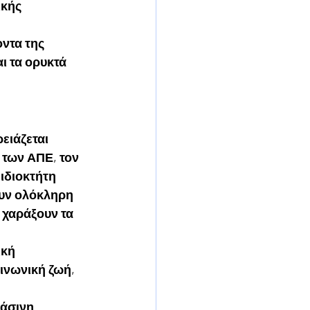
κής 
ντα της 
αι τα ορυκτά 
ειάζεται 
 των ΑΠΕ, τον 
 ιδιοκτήτη 
ουν ολόκληρη 
 χαράξουν τα 
κή 
ινωνική ζωή, 
ράσινη 