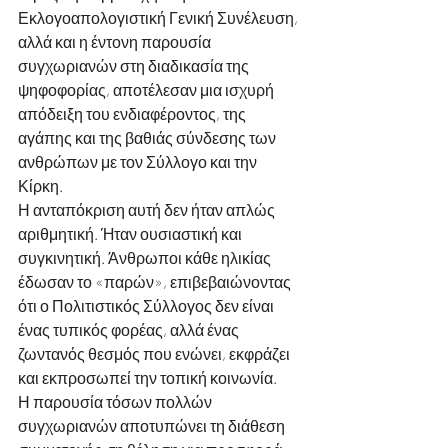
Εκλογοαπολογιστική Γενική Συνέλευση, 
αλλά και η έντονη παρουσία 
συγχωριανών στη διαδικασία της 
ψηφοφορίας, αποτέλεσαν μια ισχυρή 
απόδειξη του ενδιαφέροντος, της 
αγάπης και της βαθιάς σύνδεσης των 
ανθρώπων με τον Σύλλογο και την 
Κίρκη.
Η ανταπόκριση αυτή δεν ήταν απλώς 
αριθμητική. Ήταν ουσιαστική και 
συγκινητική. Άνθρωποι κάθε ηλικίας 
έδωσαν το «παρών», επιβεβαιώνοντας 
ότι ο Πολιτιστικός Σύλλογος δεν είναι 
ένας τυπικός φορέας, αλλά ένας 
ζωντανός θεσμός που ενώνει, εκφράζει 
και εκπροσωπεί την τοπική κοινωνία. 
Η παρουσία τόσων πολλών 
συγχωριανών αποτυπώνει τη διάθεση 