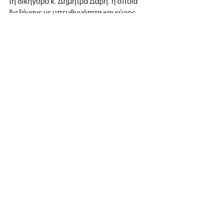
τη δικηγόρο κ. Δήμητρα Δαβή, η οποία 
διεξήγαγε με υπευθυνότητα και κύρος 
την εκλογική διαδικασία.
Παράλληλα, ευχαριστεί θερμά το 
Εργατικό Κέντρο Έβρου
 και 
ειδικότερα τον Πρόεδρό του, κ. Ευστάθιο 
Ασπιώτη, για την ευγενική παραχώρηση 
του απαραίτητου υλικού. 
Η συμβολή όλων υπήρξε καθοριστική 
για την ομαλή, αξιόπιστη και θεσμικά 
άρτια ολοκλήρωση των εκλογών του 
Συλλόγου.
#Κίρκη
#εβρος