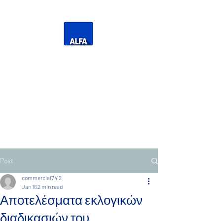
Η Δική σας Τηλεόραση
Τηλεόραση Ανατολικής
Μακεδονίας Θράκης
Post
commercial7412
Jan 16
2 min read
Αποτελέσματα εκλογικών
διαδικασιών του