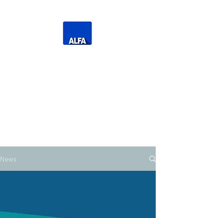
Η Δική σας Τηλεόραση
Τηλεόραση Ανατολικής
Μακεδονίας Θράκης
News