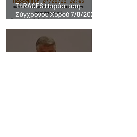
ThRACES Παράσταση
Σύγχρονου Χορού 7/8/2026
στον Εύπλου στην
Παραλιακή
Αλεξανδρούπολης
Απολογισμός θητείας 2,5
ετών από τον Περιφερειάρχη
Ανατολικής Μακεδονίας και
Θράκης στην Περιφερειακή
Ενότητα Έβρου