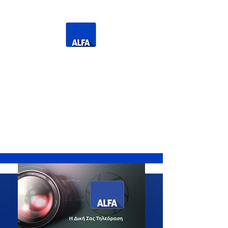
Η Δική σας Τηλεόραση
Τηλεόραση Ανατολικής
Μακεδονίας Θράκης