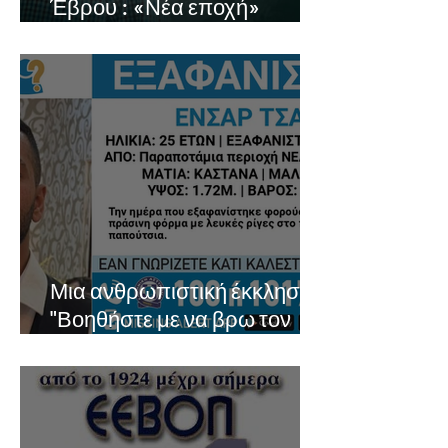
Έβρου : «Νέα εποχή»
Έβρος- meta…
Μια ανθρωπιστική έκκληση:
"Βοηθήστε με να βρω τον
αδελφό μου, που αγνοείται
εδώ και 214 ημέρες στα
σύνορα του Έβρου"