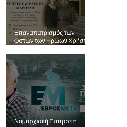
Επαναπατρισμός των
Οστών των Ηρώων Χρήστου
και Ελένης Μαρούδη στα
Ανω Πορόϊα
Νομαρχιακή Επιτροπή